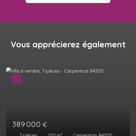
Vous apprécierez
également
389 000
€
7
pièces
220
m²
Carpentras 84200