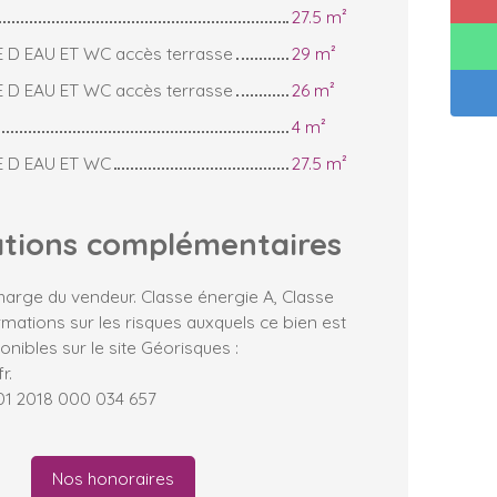
27.5 m²
E D EAU ET WC accès terrasse
29 m²
E D EAU ET WC accès terrasse
26 m²
4 m²
E D EAU ET WC
27.5 m²
ations
complémentaires
harge du vendeur. Classe énergie A, Classe
ormations sur les risques auxquels ce bien est
nibles sur le site Géorisques :
r.
401 2018 000 034 657
Nos honoraires