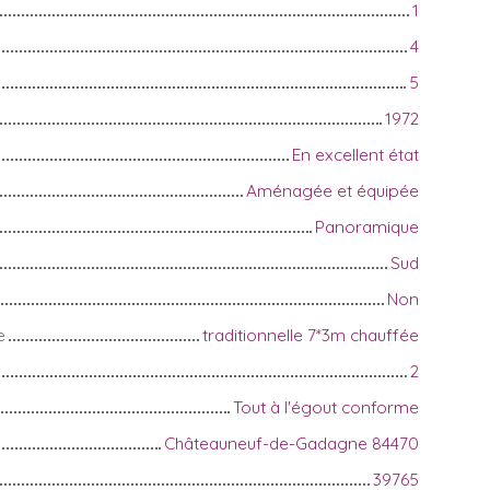
1
4
5
1972
En excellent état
Aménagée et équipée
Panoramique
Sud
Non
e
traditionnelle 7*3m chauffée
2
Tout à l'égout conforme
Châteauneuf-de-Gadagne 84470
39765