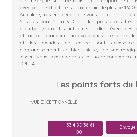
sur la Sorgue, superbe maison contemporaine d'env
avec piscine chauffée sur un terrain de plus de 1600m²
Au calme, très ensoleillée, elle vous offre une pièce 
5 suites dont 2 en RDC, et des prestations très
chauffage/rafraichissant au sol, clim réversibles à
effraction, panneaux photovoltaïques... Le centre du
et les balades en colline sont accessible à
d'agrandissement. Un bien unique, une vue magiq
lasser... Vous l'avez compris, c'est notre coup de cœur
DPE : A
Les points forts
du 
VUE EXCEPTIONNELLE
+33 4 90 38 61
Envoyer
00