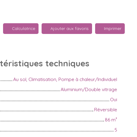
Calculatrice
Ajouter aux favoris
Imprimer
téristiques
techniques
Au sol, Climatisation, Pompe à chaleur/Individuel
Aluminium/Double vitrage
Oui
Réversible
86
m²
5