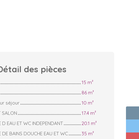
Détail des
pièces
15 m²
86 m²
ur séjour
10 m²
T SALON
17.4 m²
E D EAU ET WC INDEPENDANT
20.1 m²
E DE BAINS DOUCHE EAU ET WC
35 m²