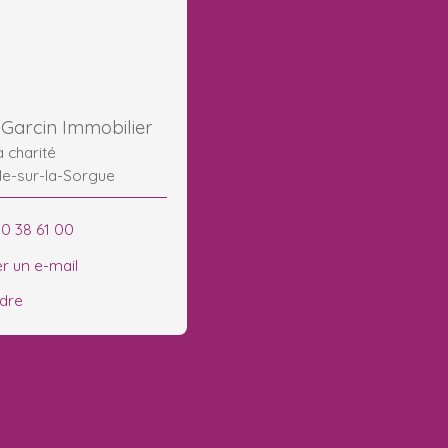
Garcin Immobilier
la charité
le-sur-la-Sorgue
90 38 61 00
r un e-mail
ndre