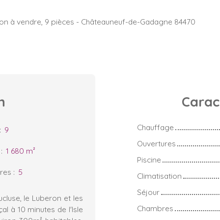
on à vendre, 9 pièces - Châteauneuf-de-Gadagne 84470
n
Carac
Chauffage
:
9
Ouvertures
:
1 680
m²
Piscine
res
:
5
Climatisation
Séjour
cluse, le Luberon et les
Chambres
al à 10 minutes de l'Isle