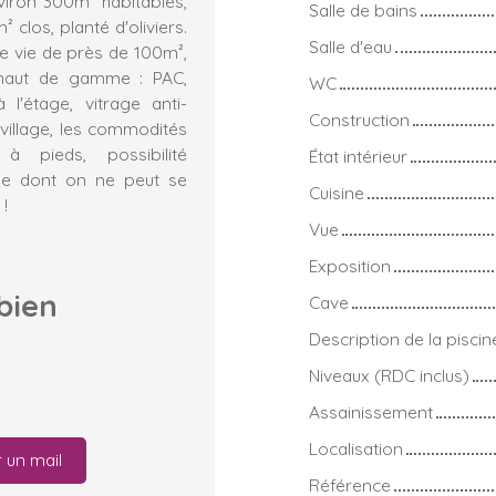
iron 300m² habitables,
Salle de bains
 clos, planté d'oliviers.
Salle d'eau
de vie de près de 100m²,
 haut de gamme : PAC,
WC
 l'étage, vitrage anti-
Construction
 village, les commodités
 pieds, possibilité
État intérieur
ue dont on ne peut se
Cuisine
 !
Vue
Exposition
bien
Cave
Description de la piscin
Niveaux (RDC inclus)
Assainissement
Localisation
 un mail
Référence