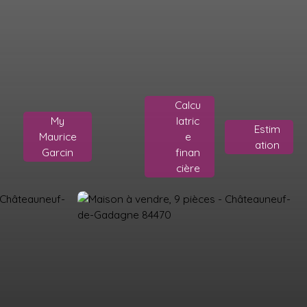
Calcu
My
latric
Estim
Maurice
e
ation
Garcin
finan
cière