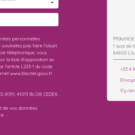
Maurice 
nnées personnelles
ouhaitez pas faire l'objet
1 quai de 
ie téléphonique, vous
84800 L'Is
r la liste d'opposition au
 l'article L223-1 du code
+33 4 
ernet www.bloctel.gouv.fr
Envoye
S'y re
CS 61311, 41013 BLOIS CEDEX.
ent de vos données
tre
politique de