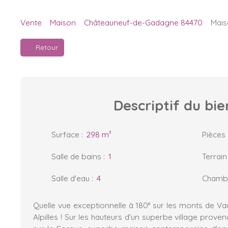
Vente
Maison
Châteauneuf-de-Gadagne 84470
Mais
Retour
Descriptif
du bie
Surface
:
298
m²
Pièces
Salle de bains
:
1
Terrain
Salle d'eau
:
4
Chamb
Quelle vue exceptionnelle à 180° sur les monts de Vau
Alpilles ! Sur les hauteurs d'un superbe village provenç