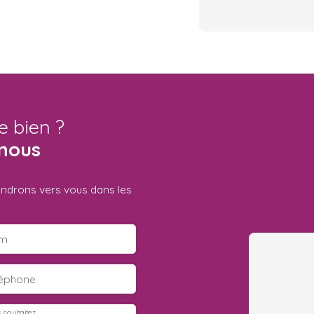
e bien ?
nous
iendrons vers vous dans les
m
léphone
 souhaitez