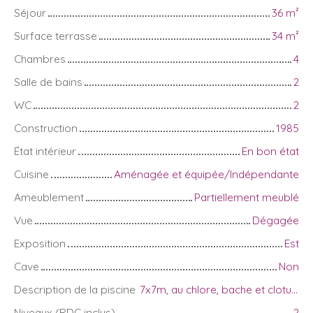
Séjour
36
m²
Surface terrasse
34
m²
Chambres
4
Salle de bains
2
WC
2
Construction
1985
État intérieur
En bon état
Cuisine
Aménagée et équipée/Indépendante
Ameublement
Partiellement meublé
Vue
Dégagée
Exposition
Est
Cave
Non
Description de la piscine
7x7m, au chlore, bache et cloture de sécurité
Niveaux (RDC inclus)
2