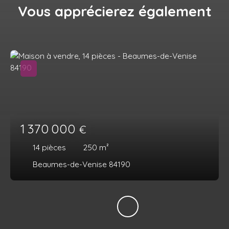
Vous apprécierez
également
1 370 000
€
14
pièces
250
m²
Beaumes-de-Venise 84190