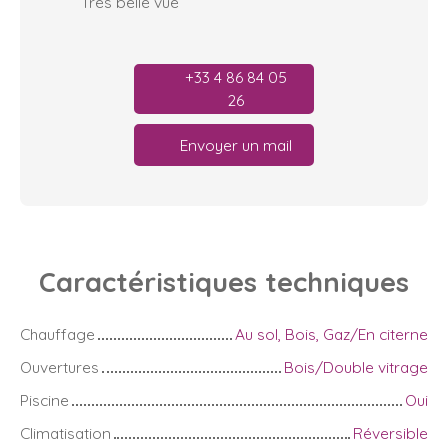
Très belle vue
+33 4 86 84 05
26
Envoyer un mail
Caractéristiques
techniques
Chauffage
Au sol, Bois, Gaz/En citerne
Ouvertures
Bois/Double vitrage
Piscine
Oui
Climatisation
Réversible