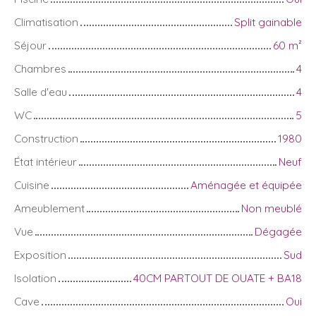
Climatisation
Split gainable
Séjour
60
m²
Chambres
4
Salle d'eau
4
WC
5
Construction
1980
État intérieur
Neuf
Cuisine
Aménagée et équipée
Ameublement
Non meublé
Vue
Dégagée
Exposition
Sud
Isolation
40CM PARTOUT DE OUATE + BA18
Cave
Oui