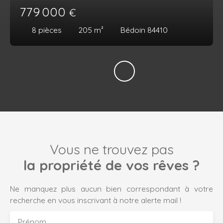
779 000
€
8
pièces
205
m²
Bédoin 84410
Vous ne trouvez pas
la propriété de vos rêves ?
Ne manquez plus aucun bien correspondant à votre
recherche en vous inscrivant à notre alerte mail !
Prénom