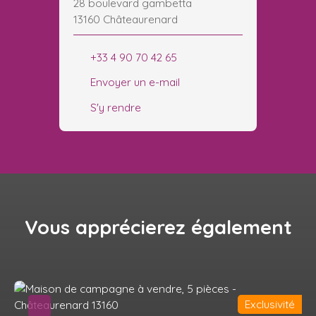
28 boulevard gambetta
13160 Châteaurenard
+33 4 90 70 42 65
Envoyer un e-mail
S'y rendre
Vous apprécierez
également
Exclusivité