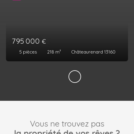
795 000
€
5
pièces
218
m²
Châteaurenard 13160
Vous ne trouvez pas
la propriété de vos rêves ?