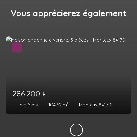
Vous apprécierez
également
286 200
€
5
pièces
104.62
m²
Monteux 84170