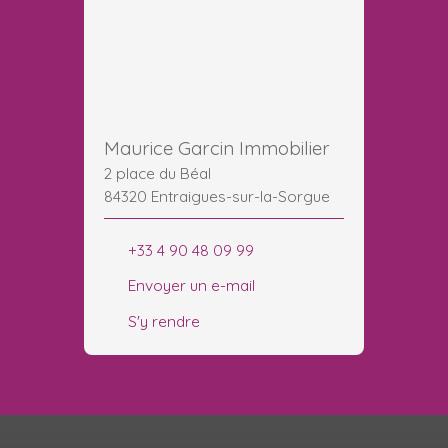
Maurice Garcin Immobilier
2 place du Béal
84320 Entraigues-sur-la-Sorgue
+33 4 90 48 09 99
Envoyer un e-mail
S'y rendre