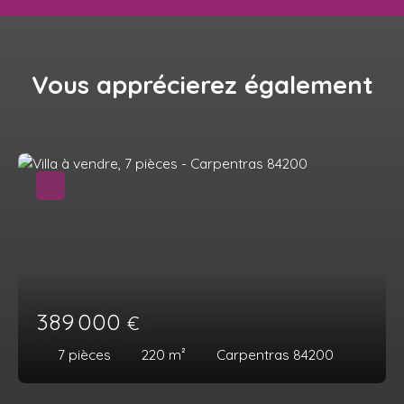
Vous apprécierez
également
389 000
€
7
pièces
220
m²
Carpentras 84200