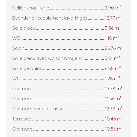
Cellier-chaufferie
2.90 m²
Buanderie (écoulement lave-linge)
12.77 m²
Salle d'eau
3.56 m²
WC
1.18 m²
Salon
26.76 m²
Salle d'eau avec wc sanibroyeur
3.81 m²
Salle de bains
6.88 m²
WC
1.28 m²
Chambre
13.78 m²
Chambre
11.36 m²
Chambre avec terrasse
12.38 m²
Terrasse
10.45 m²
Chambre
10.56 m²