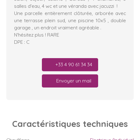
salles d'eau, 4 wc et une véranda avec jacuzzi !
Une parcelle entièrement clôturée, arborée avec
une terrasse plein sud, une piscine 10x5 , double
garage , un endroit vraiment agréable .
N'hésitez plus ! RARE
DPE : C
+33 4 90 61 34 34
Envoyer un mail
Caractéristiques
techniques
Chauffage
Electrique/Individuel