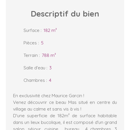
Descriptif
du bien
Surface
:
182
m²
Pièces
:
5
Terrain
:
788
m²
Salle d'eau
:
3
Chambres
:
4
En exclusivité chez Maurice Garcin !
Venez découvrir ce beau Mas situé en centre du
village au calme et sans vis à vis !
D'une superficie de 182m² de surface habitable
dans un lieux bucolique, il est composé d'un grand
salon, séjour, cuisine , bureau , 4 chambres, 3