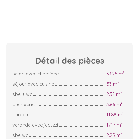
Détail des
pièces
salon avec cheminée
33.25 m²
séjour avec cuisine
53 m²
sbe + wc
2.32 m²
buanderie
3.85 m²
bureau
11.88 m²
veranda avec jacuzzi
17.17 m²
sbe wc
2.25 m²