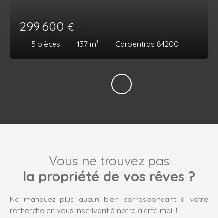
299 600
€
5
pièces
137
m²
Carpentras 84200
Vous ne trouvez pas
la propriété de vos rêves ?
Ne manquez plus aucun bien correspondant à votre
recherche en vous inscrivant à notre alerte mail !