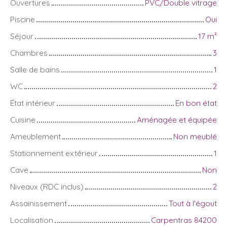
Ouvertures
PVC/Double vitrage
Piscine
Oui
Séjour
17
m²
Chambres
3
Salle de bains
1
WC
2
État intérieur
En bon état
Cuisine
Aménagée et équipée
Ameublement
Non meublé
Stationnement extérieur
1
Cave
Non
Niveaux (RDC inclus)
2
Assainissement
Tout à l'égout
Localisation
Carpentras 84200