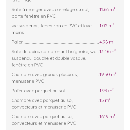
Salle à manger avec carrelage au sol,
11.66 m²
porte fenêtre en PVC
wc suspendu, fenestron en PVC et lave-
1.02 m²
mains
Palier
4.98 m²
Salle de bains comprenant baignoire, wc
13.46 m²
suspendu, douche et double vasque,
fenêtre en PVC
Chambre avec grands placards,
19.50 m²
menuiserie PVC
Palier avec parquet au sol
1.93 m²
Chambre avec parquet au sol,
15 m²
convecteurs et menuiserie PVC
Chambre avec parquet au sol,
16.19 m²
convecteurs et menuiserie PVC