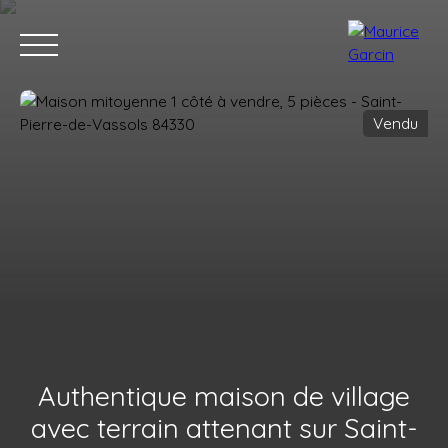
Vendu
Nos annonces
Nos services
Contact
Nos age
Authentique maison de village
avec terrain attenant sur Saint-