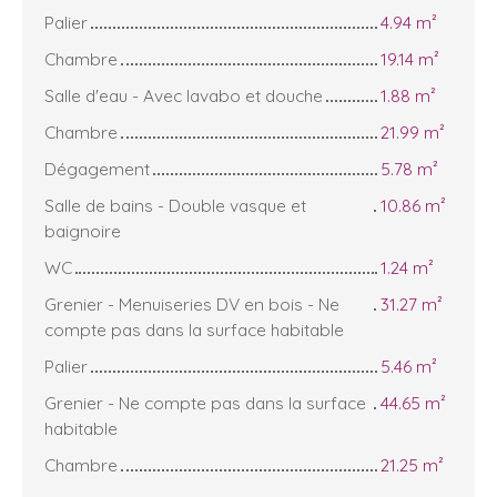
Palier
4.94 m²
Chambre
19.14 m²
Salle d'eau - Avec lavabo et douche
1.88 m²
Chambre
21.99 m²
Dégagement
5.78 m²
Salle de bains - Double vasque et
10.86 m²
baignoire
WC
1.24 m²
Grenier - Menuiseries DV en bois - Ne
31.27 m²
compte pas dans la surface habitable
Palier
5.46 m²
Grenier - Ne compte pas dans la surface
44.65 m²
habitable
Chambre
21.25 m²