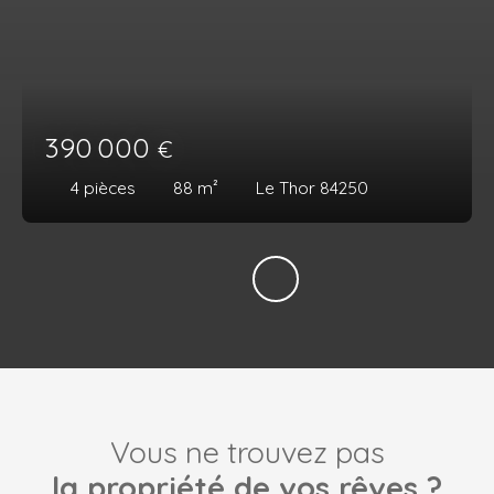
390 000
€
4
pièces
88
m²
Le Thor 84250
Vous ne trouvez pas
la propriété de vos rêves ?