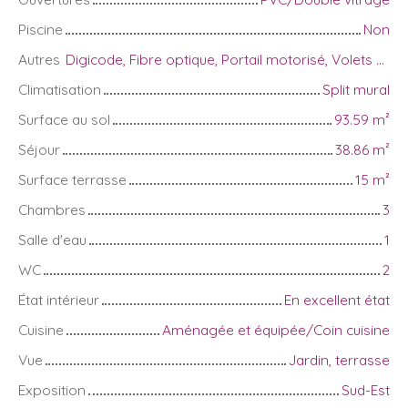
Piscine
Non
Autres
Digicode, Fibre optique, Portail motorisé, Volets électriques
Climatisation
Split mural
Surface au sol
93.59
m²
Séjour
38.86
m²
Surface terrasse
15
m²
Chambres
3
Salle d'eau
1
WC
2
État intérieur
En excellent état
Cuisine
Aménagée et équipée/Coin cuisine
Vue
Jardin, terrasse
Exposition
Sud-Est