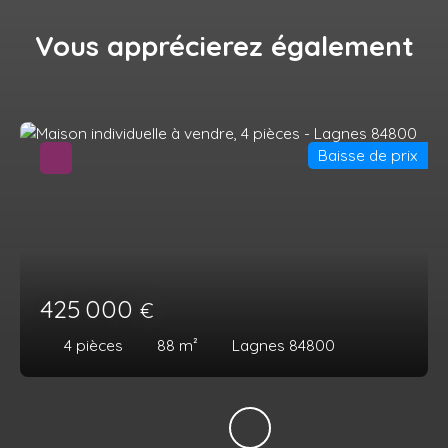
Vous apprécierez
également
Baisse de prix
425 000
€
4
pièces
88
m²
Lagnes 84800