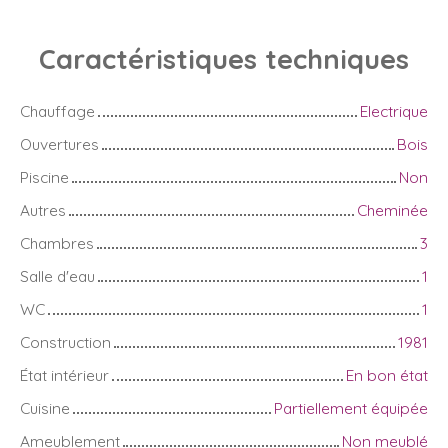
Caractéristiques
techniques
Chauffage
Electrique
Ouvertures
Bois
Piscine
Non
Autres
Cheminée
Chambres
3
Salle d'eau
1
WC
1
Construction
1981
État intérieur
En bon état
Cuisine
Partiellement équipée
Ameublement
Non meublé