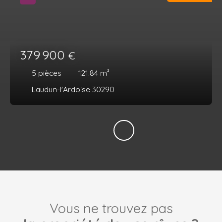
379 900
€
5
pièces
121.84
m²
Laudun-l'Ardoise 30290
Vous ne trouvez pas