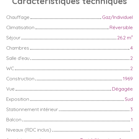
Caractéristiques
techniques
Chauffage
Gaz/Individuel
Climatisation
Réversible
Séjour
26.2
m²
Chambres
4
Salle d'eau
2
WC
2
Construction
1969
Vue
Dégagée
Exposition
Sud
Stationnement intérieur
3
Balcon
1
Niveaux (RDC inclus)
1