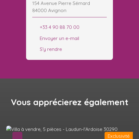
154 Avenue Pierre Sémard
84000 Avignon
+33 4 90 88 70 00
Envoyer un e-mail
S'y rendre
Vous apprécierez
également
Exclusivité