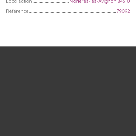
Localisation
Morières-lès-Avignon 84310
Référence
79092
+
−