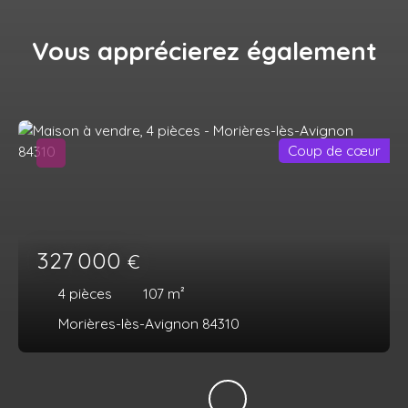
Vous apprécierez
également
Coup de cœur
327 000
€
4
pièces
107
m²
Morières-lès-Avignon 84310