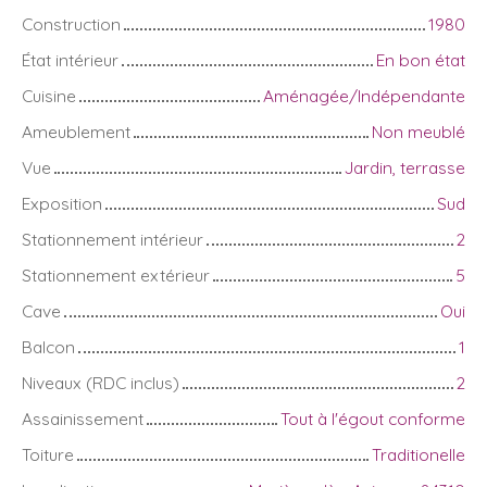
Construction
1980
État intérieur
En bon état
Cuisine
Aménagée/Indépendante
Ameublement
Non meublé
Vue
Jardin, terrasse
Exposition
Sud
Stationnement intérieur
2
Stationnement extérieur
5
Cave
Oui
Balcon
1
Niveaux (RDC inclus)
2
Assainissement
Tout à l'égout conforme
Toiture
Traditionelle