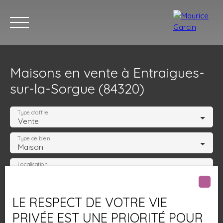
Maisons en vente à Entraigues-
sur-la-Sorgue (84320)
Type d'offre
Vente
Type de bien
Nos annonces
Nos services
Contact
Nos age
Maison
Localisation
Entraigues-sur-la-Sorgue (84320)
Budget max (€)
LE RESPECT DE VOTRE VIE
PRIVÉE EST UNE PRIORITÉ POUR
Surface min (m²)