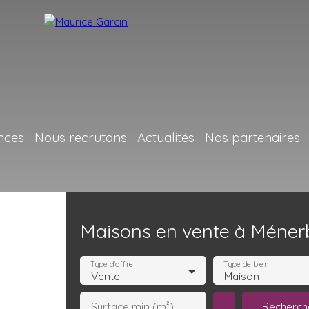
nces
Nous recrutons
Actualités
Nos partenaires
Maisons en vente à Méner
Type d'offre
Type de bien
Vente
Maison
Recherch
Surface min (m²)