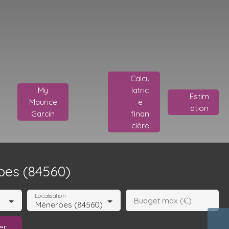
Calcu
My
latric
Estim
Maurice
e
ation
Garcin
finan
cière
bes (84560)
Localisation
Budget max (€)
Ménerbes (84560)
er