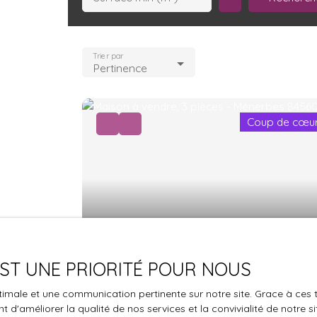
Trier par
Pertinence
Coup de cœu
578 000
€
 EST UNE PRIORITÉ POUR NOUS
Superbe maison plain-pied avec
optimale et une communication pertinente sur notre site. Grace à c
jardin et piscine à Ménerbes
3
pièces
120
m²
 d'améliorer la qualité de nos services et la convivialité de notre s