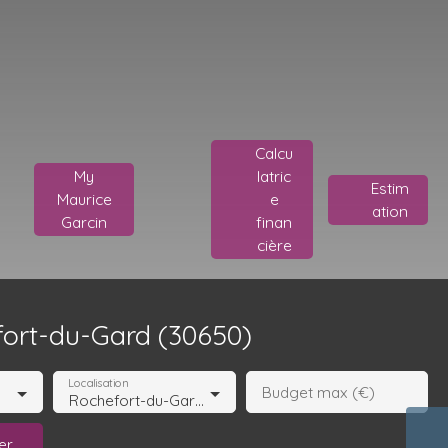
Calcu
My
latric
Estim
Maurice
e
ation
Garcin
finan
cière
ort-du-Gard (30650)
Localisation
Budget max (€)
Rochefort-du-Gard (30650)
er