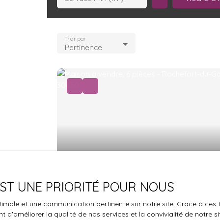
Trier par
Pertinence
389 000
€
 EST UNE PRIORITÉ POUR NOUS
Maison à vendre, 6 pièces -
optimale et une communication pertinente sur notre site. Grace à c
Rochefort-du-Gard 30650
6
pièces
112
m²
 d'améliorer la qualité de nos services et la convivialité de notre s