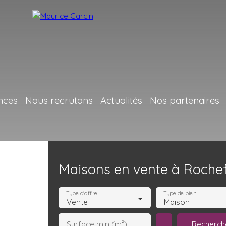
nces
Nous recrutons
Actualités
Nos partenaires
Maisons en vente à Rochef
Type d'offre
Type de bien
Vente
Maison
Recherch
Surface min (m²)