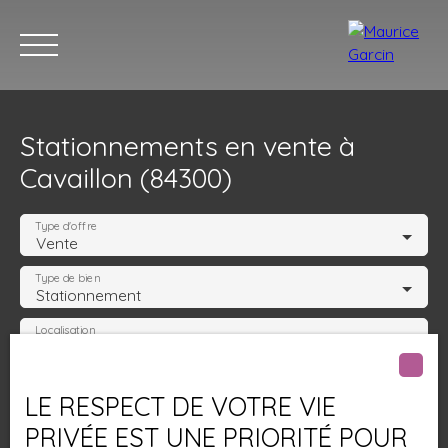
Stationnements en vente à
Cavaillon (84300)
Type d'offre
Vente
Type de bien
Nos annonces
Nos services
Contact
Nos age
Stationnement
Localisation
Cavaillon (84300)
Budget max (€)
LE RESPECT DE VOTRE VIE
PRIVÉE EST UNE PRIORITÉ POUR
Surface min (m²)