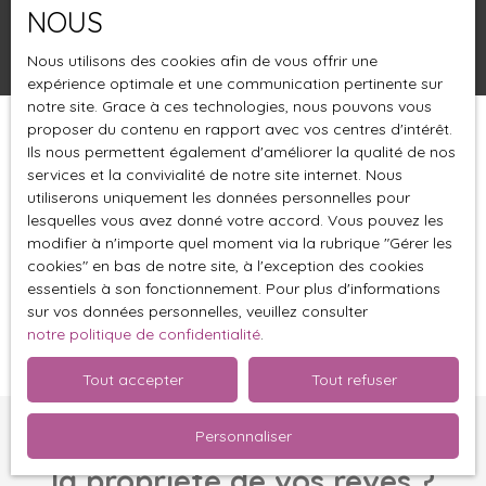
NOUS
Rechercher
Nous utilisons des cookies afin de vous offrir une
expérience optimale et une communication pertinente sur
notre site. Grace à ces technologies, nous pouvons vous
proposer du contenu en rapport avec vos centres d'intérêt.
Trier par
Créer une alerte
Ils nous permettent également d'améliorer la qualité de nos
Pertinence
services et la convivialité de notre site internet. Nous
utiliserons uniquement les données personnelles pour
lesquelles vous avez donné votre accord. Vous pouvez les
modifier à n'importe quel moment via la rubrique ″Gérer les
cookies″ en bas de notre site, à l'exception des cookies
essentiels à son fonctionnement. Pour plus d'informations
sur vos données personnelles, veuillez consulter
Aucun résultat
notre politique de confidentialité
.
Tout accepter
Tout refuser
Personnaliser
Vous ne trouvez pas
la propriété de vos rêves ?