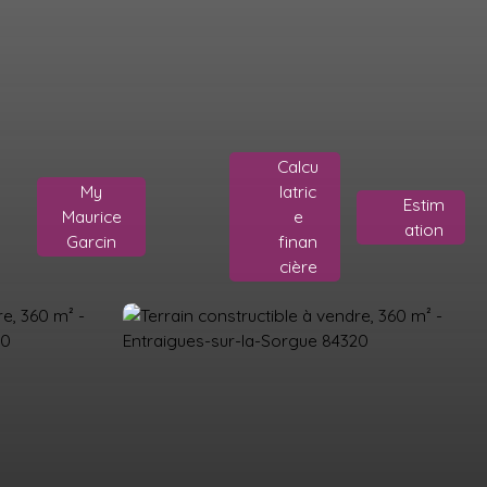
Calcu
My
latric
Estim
Maurice
e
ation
Garcin
finan
cière