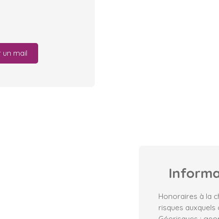
 un mail
Inform
Honoraires à la c
risques auxquels 
Géorisques : geor