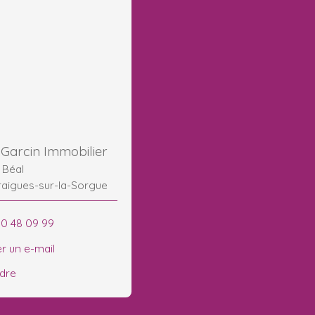
Garcin Immobilier
u Béal
raigues-sur-la-Sorgue
90 48 09 99
r un e-mail
ndre