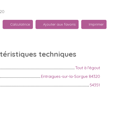
320
Calculatrice
Ajouter aux favoris
Imprimer
téristiques
techniques
Tout à l'égout
Entraigues-sur-la-Sorgue 84320
54351