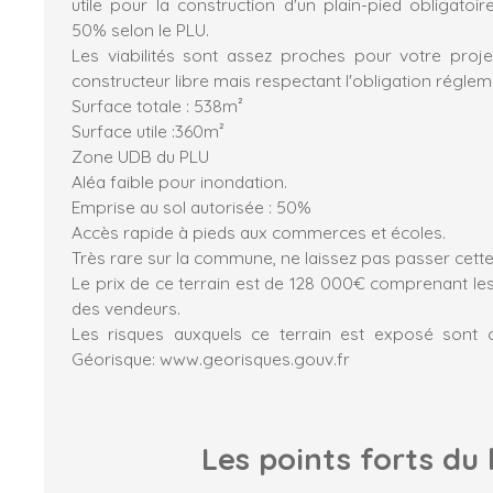
utile pour la construction d'un plain-pied obligato
50% selon le PLU.
Les viabilités sont assez proches pour votre proj
constructeur libre mais respectant l'obligation régleme
Surface totale : 538m²
Surface utile :360m²
Zone UDB du PLU
Aléa faible pour inondation.
Emprise au sol autorisée : 50%
Accès rapide à pieds aux commerces et écoles.
Très rare sur la commune, ne laissez pas passer cette
Le prix de ce terrain est de 128 000€ comprenant les
des vendeurs.
Les risques auxquels ce terrain est exposé sont c
Géorisque: www.georisques.gouv.fr
Les points forts
du 