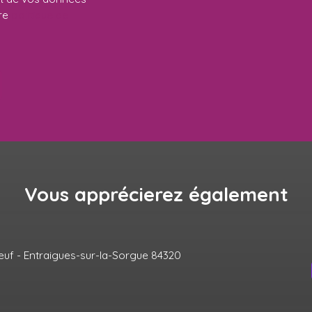
tre
politique de
Vous apprécierez
également
Coup de cœur