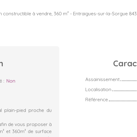
n constructible à vendre, 360 m² - Entraigues-sur-la-Sorgue 84
n
Carac
Assainissement
sé
:
Non
Localisation
Référence
al plain-pied proche du
 afin de vous proposer à
8m² et 360m² de surface