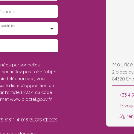
léphone
 souhaitez
Maurice 
nnées personnelles
ouhaitez pas faire l'objet
2 place d
ie téléphonique, vous
84320 Ent
r la liste d'opposition au
 l'article L223-1 du code
+33 4 
ernet www.bloctel.gouv.fr
Envoye
S'y re
CS 61311, 41013 BLOIS CEDEX.
ent de vos données