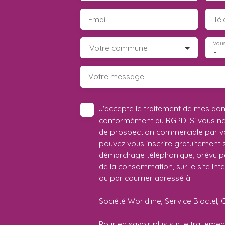
Email
Té
Vous
Votre commune
-
Votre message
J'accepte le traitement de mes do
conformément au RGPD. Si vous ne s
de prospection commerciale par vo
pouvez vous inscrire gratuitement su
démarchage téléphonique, prévu par
de la consommation, sur le site Int
ou par courrier adressé à :
Société Worldline, Service Bloctel, 
Pour en savoir plus sur le traitem