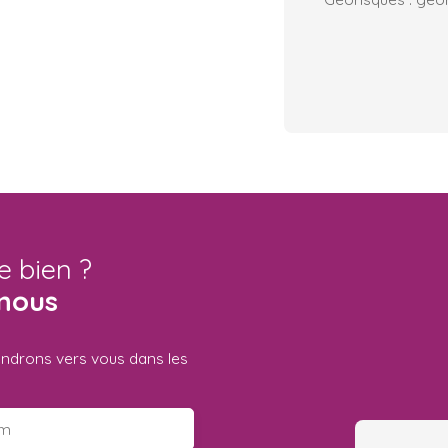
e bien ?
nous
iendrons vers vous dans les
m