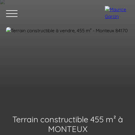
Nos annonces
Nos services
Contact
Nos age
Terrain constructible 455 m² à
MONTEUX