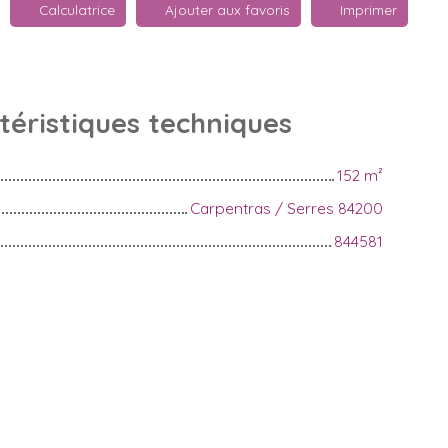
Calculatrice
Ajouter aux favoris
Imprimer
téristiques
techniques
152
m²
Carpentras / Serres 84200
844581