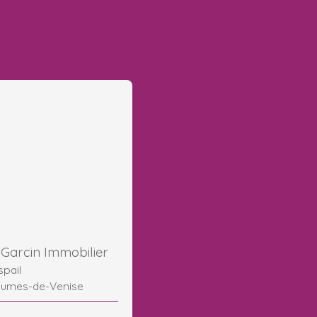
Garcin Immobilier
spail
aumes-de-Venise