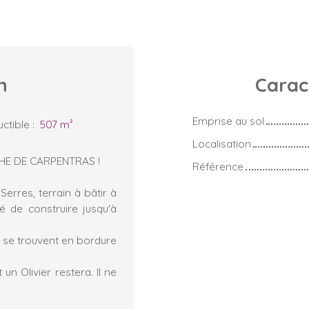
n
Carac
Emprise au sol
ctible
:
507
m²
Localisation
HE DE CARPENTRAS !
Référence
rres, terrain à bâtir à
é de construire jusqu'à
ut se trouvent en bordure
un Olivier restera. Il ne