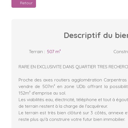
Retour
Descriptif
du bie
Terrain
:
507
m²
Constru
RARE EN EXCLUSIVITE DANS QUARTIER TRES RECHERC
Proche des axes routiers agglomération Carpentras Se
vendre de 507m² en zone UDb offrant la possibilit
152m² d'emprise au sol.
Les viabilités eau, électricité, téléphone et tout à égo
de terrain restent à la charge de l'acquéreur.
Le terrain est très bien clôturé sur 3 côtés, annexe et 
reste plus qu'à construire votre futur bien immobilier.