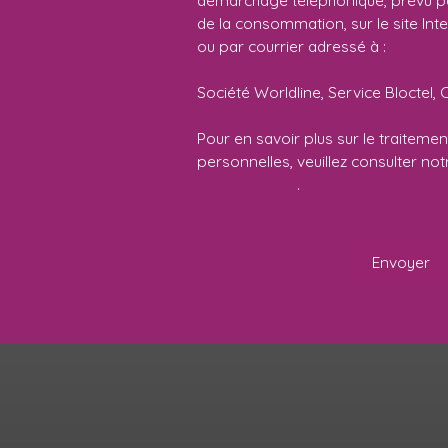
démarchage téléphonique, prévu par
de la consommation, sur le site Int
ou par courrier adressé à :
Société Worldline, Service Bloctel, 
Pour en savoir plus sur le traitem
personnelles, veuillez consulter no
confidentialité
.
Envoyer