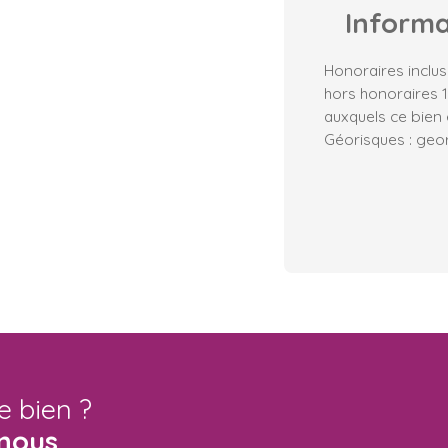
Inform
Honoraires inclus
hors honoraires 1
auxquels ce bien 
Géorisques : geor
e bien ?
nous