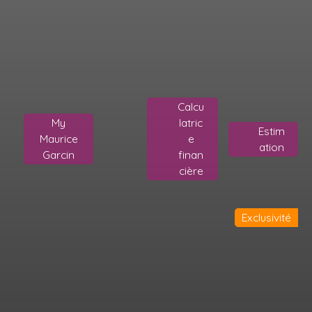
Calcu
My
latric
Estim
Maurice
e
ation
Garcin
finan
cière
Exclusivité