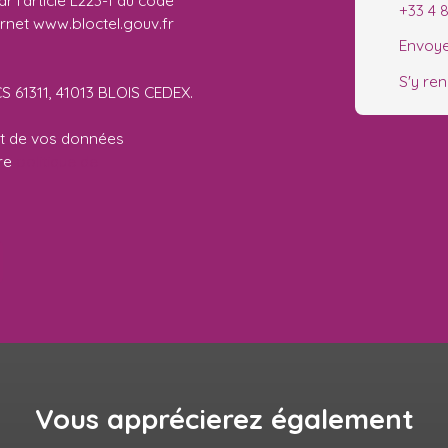
 l'article L223-1 du code
+33 4 
ernet www.bloctel.gouv.fr
Envoye
S'y re
CS 61311, 41013 BLOIS CEDEX.
ent de vos données
tre
politique de
Vous apprécierez
également