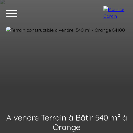
Nos annonces
Nos services
Contact
Nos age
A vendre Terrain à Bâtir 540 m² à
Orange