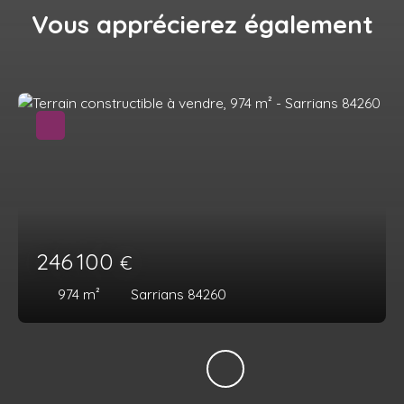
Vous apprécierez
également
246 100
€
974
m²
Sarrians 84260