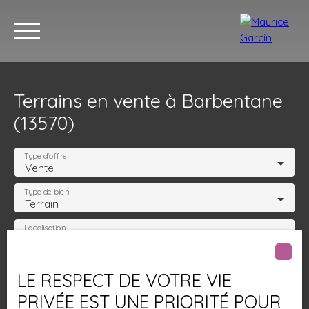
Terrains en vente à Barbentane
(13570)
Type d'offre
Vente
Type de bien
Nos annonces
Nos services
Contact
Nos age
Terrain
Localisation
Barbentane (13570)
Budget max (€)
LE RESPECT DE VOTRE VIE
PRIVÉE EST UNE PRIORITÉ POUR
Surface min (m²)