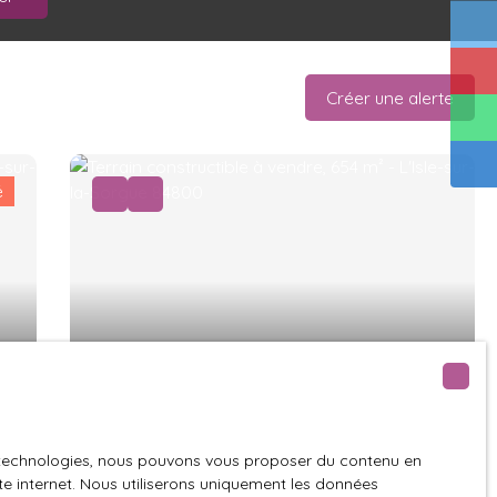
Créer une alerte
é
191 700
€
TERRAIN CONSTRUCTIBLE A
es technologies, nous pouvons vous proposer du contenu en
VENDRE
654
m²
L'Isle-sur-la-Sorgue 84800
ite internet. Nous utiliserons uniquement les données