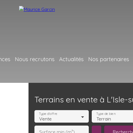
nces
Nous recrutons
Actualités
Nos partenaires
Terrains en vente à L'Isle-
Type d'offre
Type de bien
Vente
Terrain
Recherch
Surface min (m²)