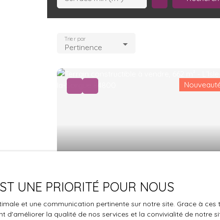
Trier par
Pertinence
Nouveaut
179 000
€
 EST UNE PRIORITÉ POUR NOUS
JOLI TERRAIN A VENDRE
optimale et une communication pertinente sur notre site. Grace à c
662
m²
L'Isle-sur-la-Sorgue 84800
 d'améliorer la qualité de nos services et la convivialité de notre s