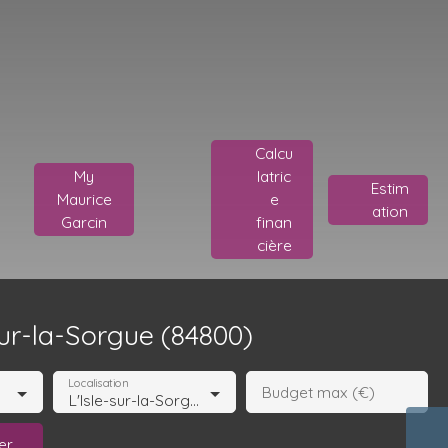
Calcu
My
latric
Estim
Maurice
e
ation
Garcin
finan
cière
sur-la-Sorgue (84800)
Localisation
Budget max (€)
L'Isle-sur-la-Sorgue (84800)
er