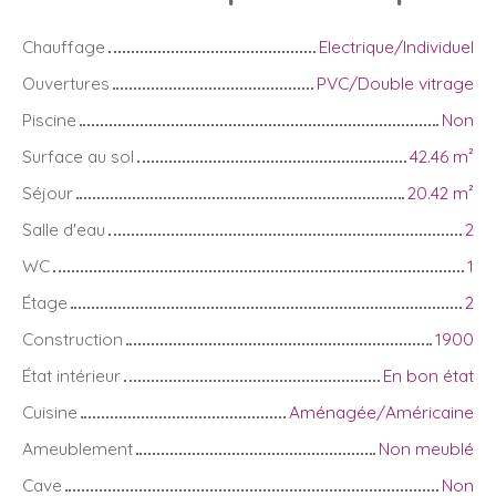
Chauffage
Electrique/Individuel
Ouvertures
PVC/Double vitrage
Piscine
Non
Surface au sol
42.46
m²
Séjour
20.42
m²
Salle d'eau
2
WC
1
Étage
2
Construction
1900
État intérieur
En bon état
Cuisine
Aménagée/Américaine
Ameublement
Non meublé
Cave
Non