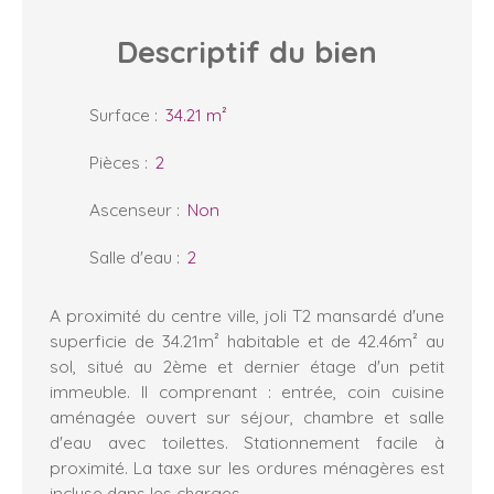
Descriptif
du bien
Surface
:
34.21
m²
Pièces
:
2
Ascenseur
:
Non
Salle d'eau
:
2
A proximité du centre ville, joli T2 mansardé d'une
superficie de 34.21m² habitable et de 42.46m² au
sol, situé au 2ème et dernier étage d'un petit
immeuble. Il comprenant : entrée, coin cuisine
aménagée ouvert sur séjour, chambre et salle
d'eau avec toilettes. Stationnement facile à
proximité. La taxe sur les ordures ménagères est
incluse dans les charges.