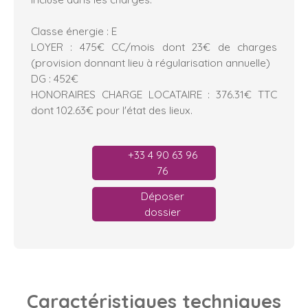
Classe énergie : E
LOYER : 475€ CC/mois dont 23€ de charges
(provision donnant lieu à régularisation annuelle)
DG : 452€
HONORAIRES CHARGE LOCATAIRE : 376.31€ TTC
dont 102.63€ pour l'état des lieux.
+33 4 90 63 96
76
Déposer
dossier
Caractéristiques
techniques