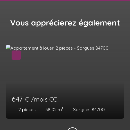
Vous apprécierez
également
647
€ /mois CC
2
pièces
38.02
m²
Sorgues 84700