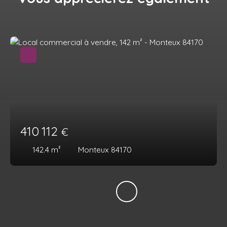
410 112
€
142.4
m²
Monteux 84170