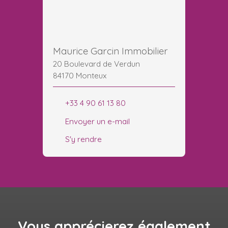
Maurice Garcin Immobilier
20 Boulevard de Verdun
84170 Monteux
+33 4 90 61 13 80
Envoyer un e-mail
S'y rendre
Vous apprécierez
également