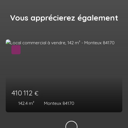
Vous apprécierez
également
410 112
€
142.4
m²
Monteux 84170