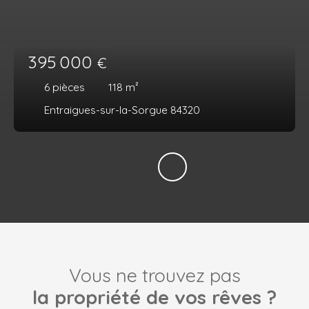
395 000
€
6
pièces
118
m²
Entraigues-sur-la-Sorgue 84320
Vous ne trouvez pas
la propriété de vos rêves ?