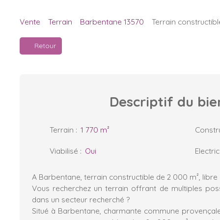
Vente
Terrain
Barbentane 13570
Terrain constructib
Retour
Descriptif
du bie
Terrain
:
1 770
m²
Constru
Viabilisé
:
Oui
Electric
A Barbentane, terrain constructible de 2 000 m², libre 
Vous recherchez un terrain offrant de multiples poss
dans un secteur recherché ?
Situé à Barbentane, charmante commune provençale 