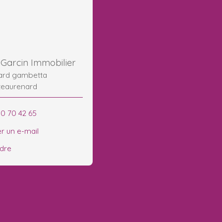
Garcin Immobilier
vard gambetta
teaurenard
90 70 42 65
r un e-mail
ndre