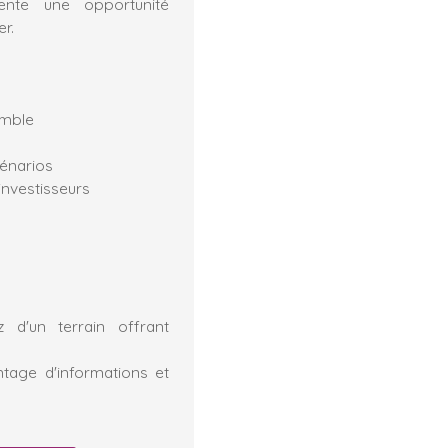
ente une opportunité
r.
emble
cénarios
investisseurs
ez d'un terrain offrant
tage d'informations et