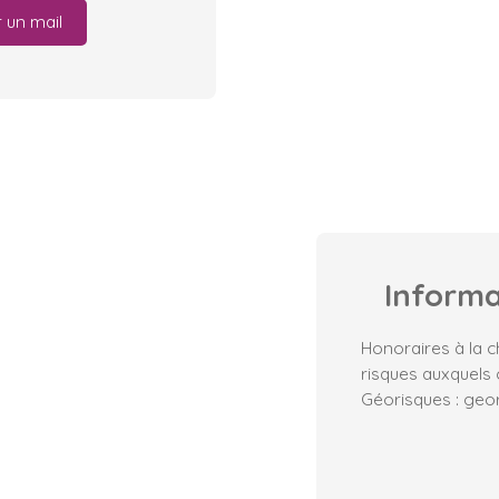
 un mail
Inform
Honoraires à la c
risques auxquels 
Géorisques : geor