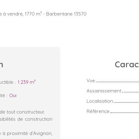
le à vendre, 1770 m² - Barbentane 13570
n
Carac
Vue
ctible
:
1 239
m²
Assainissement
ité
:
Oui
Localisation
Référence
de tout constructeur.
ibilités de construction
à proximité d’Avignon,