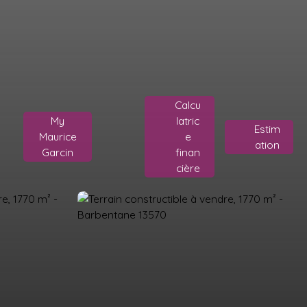
Calcu
My
latric
Estim
Maurice
e
ation
Garcin
finan
cière