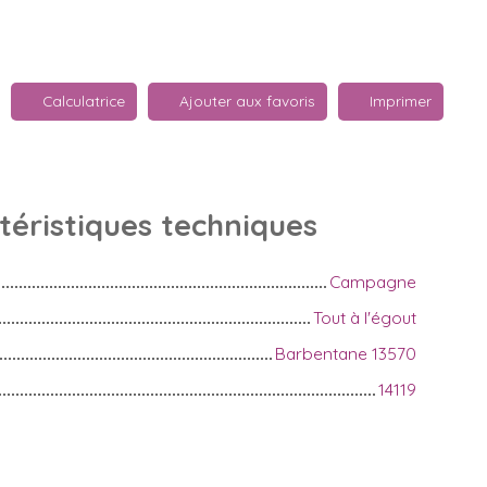
Calculatrice
Ajouter aux favoris
Imprimer
téristiques
techniques
Campagne
Tout à l'égout
Barbentane 13570
14119