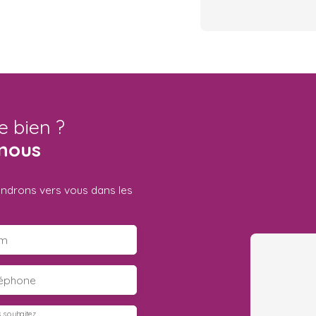
e bien ?
nous
iendrons vers vous dans les
m
léphone
 souhaitez