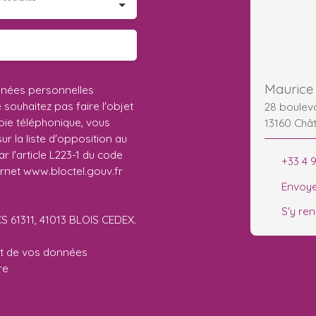
Maurice 
nnées personnelles
ouhaitez pas faire l'objet
28 boule
ie téléphonique, vous
13160 Châ
r la liste d'opposition au
 l'article L223-1 du code
+33 4 
ernet www.bloctel.gouv.fr
Envoye
S'y re
CS 61311, 41013 BLOIS CEDEX.
ent de vos données
tre
politique de